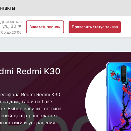
нтакты
одорожная
ул., 30
▼
Проверить статус заказа
Заказать звонок
:00 до 20:00
dmi Redmi K30
елефона Redmi Redmi K30
на дом, так и на базе
ре. Выбор зависит от типа
исный центр располагает
гностики и устранения