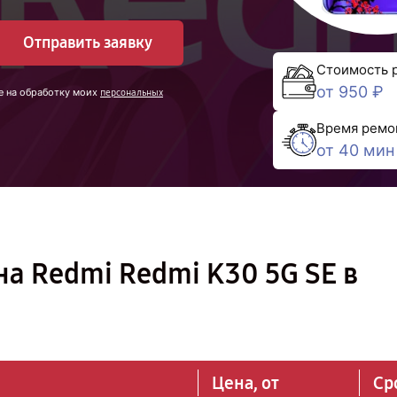
Отправить заявку
Стоимость 
от 950 ₽
е на обработку моих
персональных
Время ремо
от 40 мин
а Redmi Redmi K30 5G SE в
Цена, от
Ср