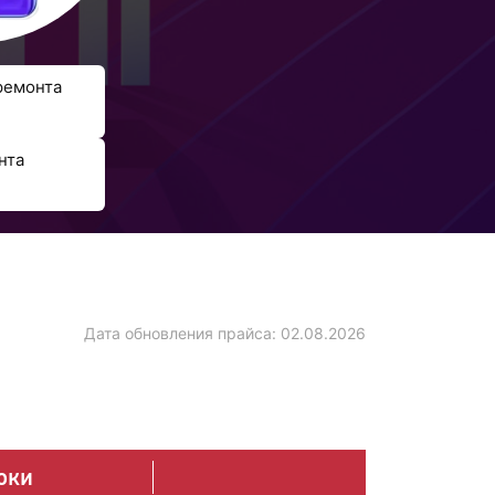
ремонта
нта
Дата обновления прайса:
02.08.2026
оки